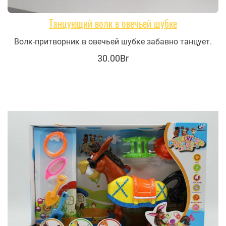
Танцующий волк в овечьей шубке
Волк-притворник в овечьей шубке забавно танцует.
30.00Br