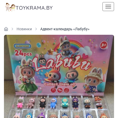
Пока
Новинки
Адвент-календарь «Лабубу»