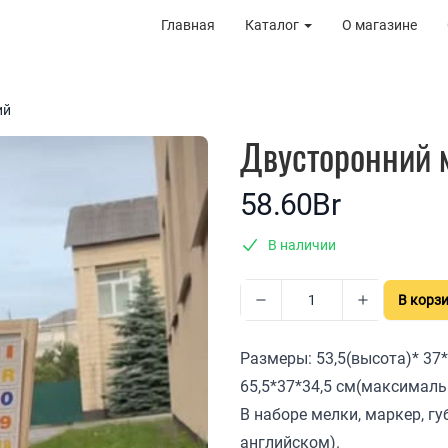
Главная
Каталог
О магазине
ий
Двусторонний 
58.60Br
В наличии
В корз
Размеры: 53,5(высота)* 37
65,5*37*34,5 см(максималь
В наборе мелки, маркер, г
английском).