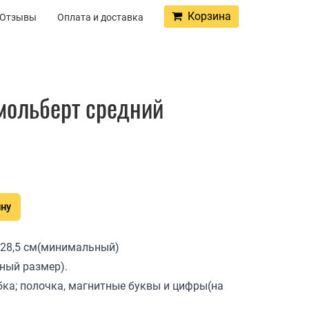
Корзина
Отзывы
Оплата и доставка
мольберт средний
ину
*28,5 см(минимальный)
ный размер).
убка; полочка, магнитные буквы и цифры(на