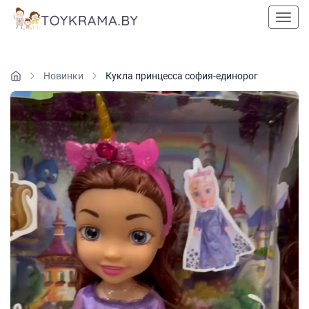
Пока
Новинки
Кукла принцесса софия-единорог