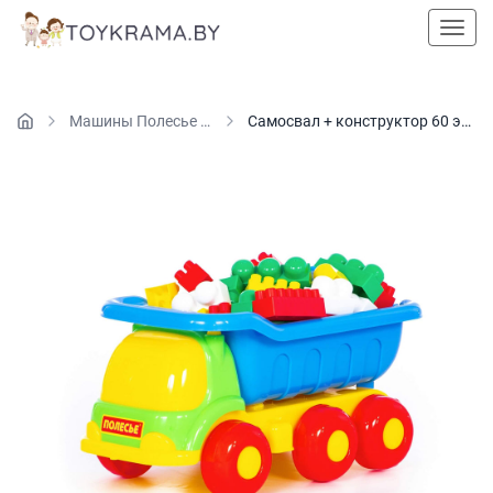
Пока
Машины Полесье и Stellar
Самосвал + конструктор 60 элементов